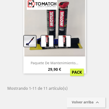
+
+
Paquete De Mantenimiento...
Precio
29,90 €
PACK
Mostrando 1-11 de 11 artículo(s)

Volver arriba