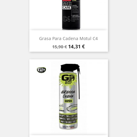
Grasa Para Cadena Motul C4
Precio
Precio
14,31 €
15,90 €
base