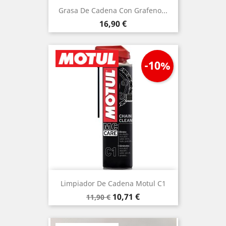
Grasa De Cadena Con Grafeno...
Precio
16,90 €
-10%
Limpiador De Cadena Motul C1
Precio
Precio
10,71 €
11,90 €
base