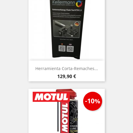
Herramienta Corta-Remaches...
Precio
129,90 €
-10%