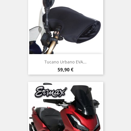
Tucano Urbano EVA...
Preis
59,90 €