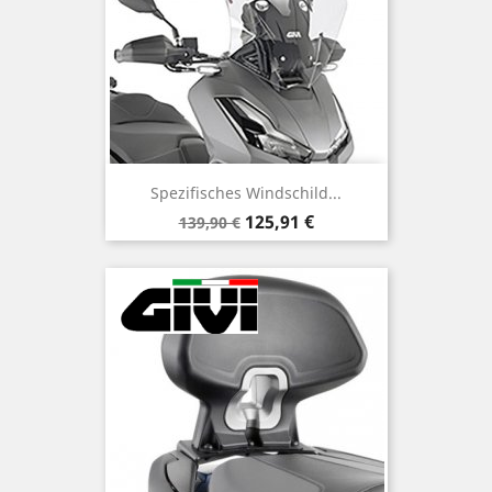
Spezifisches Windschild...
Verkaufspreis
Preis
125,91 €
139,90 €