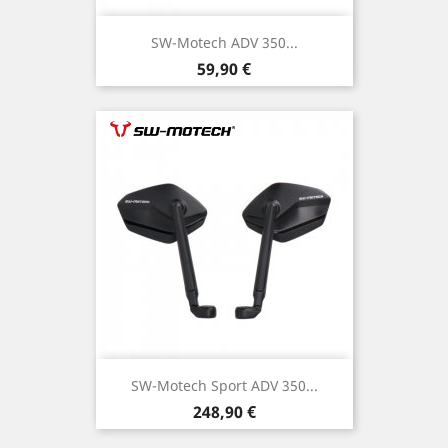
SW-Motech ADV 350...
Preis
59,90 €
SW-Motech Sport ADV 350...
Preis
248,90 €