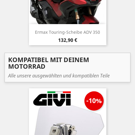
Ermax Touring-Scheibe ADV 350
Preis
132,90 €
KOMPATIBEL MIT DEINEM
MOTORRAD
Alle unsere ausgewählten und kompatiblen Teile
-10%