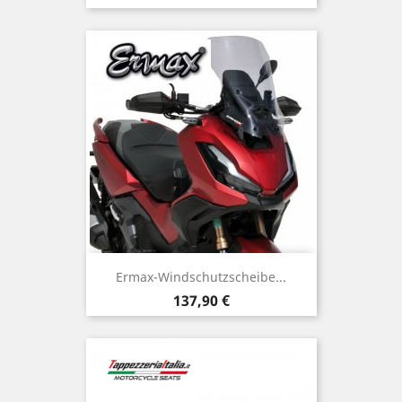
Ermax-Windschutzscheibe...
Preis
137,90 €