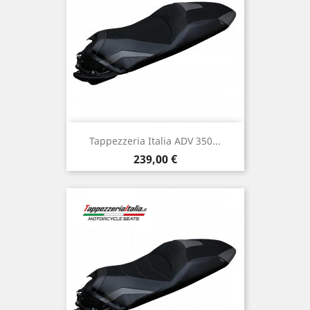
Tappezzeria Italia ADV 350...
Preis
239,00 €