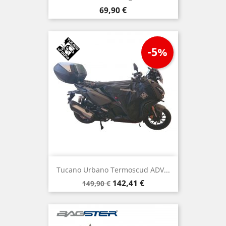
Preis
69,90 €
-5%
Tucano Urbano Termoscud ADV...
Verkaufspreis
Preis
142,41 €
149,90 €