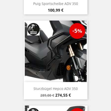
Puig Sportscheibe ADV 350
Preis
100,99 €
-5%
Sturzbügel Hepco ADV 350
Verkaufspreis
Preis
274,55 €
289,00 €