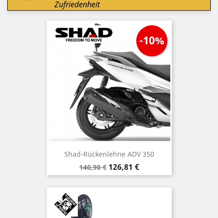
Zufriedenheit
-10%
Shad-Rückenlehne ADV 350
Verkaufspreis
Preis
126,81 €
140,90 €