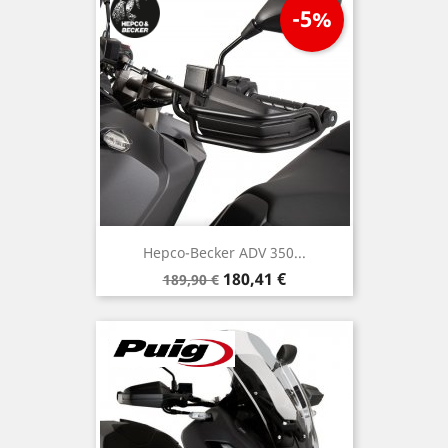
-5%
Hepco-Becker ADV 350...
Verkaufspreis
Preis
180,41 €
189,90 €