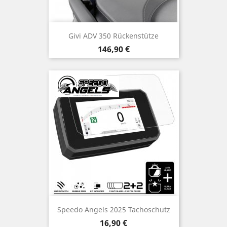
Givi ADV 350 Rückenstütze
Preis
146,90 €
Speedo Angels 2025 Tachoschutz
Preis
16,90 €