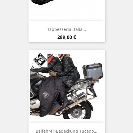
Tappezzeria Italia...
Preis
289,00 €
Beifahrer-Bedeckung Tucano...