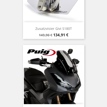
Zusatzvisier Givi S180T
Verkaufspreis
Preis
134,91 €
149,90 €