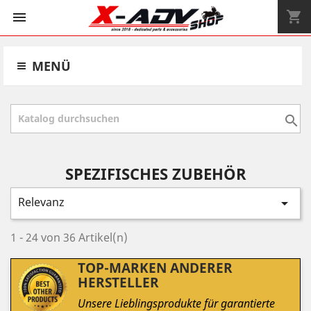
shopping_cart


MENÜ

SPEZIFISCHES ZUBEHÖR
Relevanz

1 - 24 von 36 Artikel(n)
TOP-MARKEN ANDERER
HERSTELLER
Unsere Lieblingsprodukte für garantierte