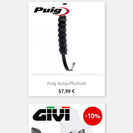
Puig Auspuffschutz
Preis
57,99 €
-10%