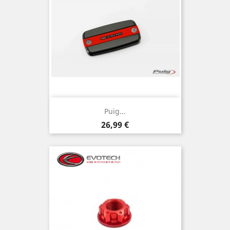
Puig...
Preis
26,99 €