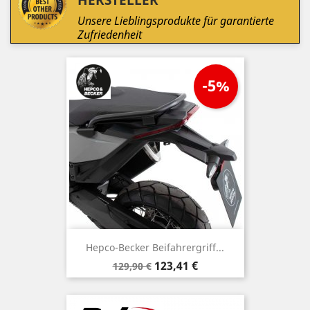
Unsere Lieblingsprodukte für garantierte
Zufriedenheit
-5%
Hepco-Becker Beifahrergriff...
Verkaufspreis
Preis
123,41 €
129,90 €