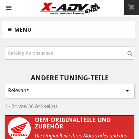
shopping_cart


MENÜ

ANDERE TUNING-TEILE
Relevanz

1 - 24 von 56 Artikel(n)
OEM-ORIGINALTEILE UND
ZUBEHÖR
Die Originalteile Ihres Motorrades und das