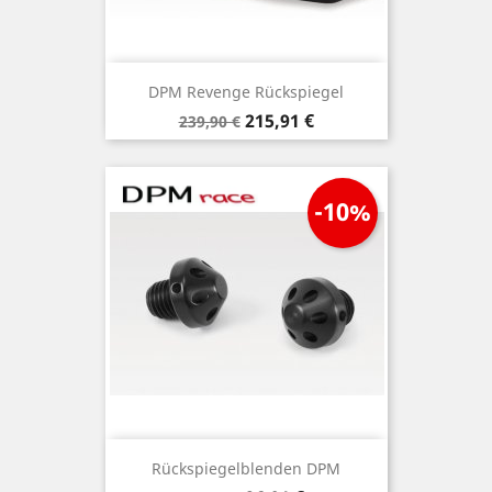
DPM Revenge Rückspiegel
Verkaufspreis
Preis
215,91 €
239,90 €
-10%
Rückspiegelblenden DPM