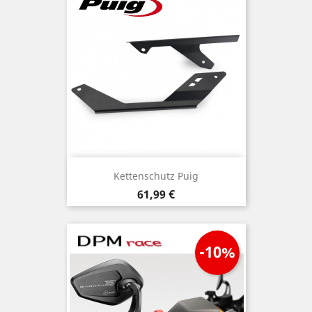
Kettenschutz Puig
Preis
61,99 €
-10%