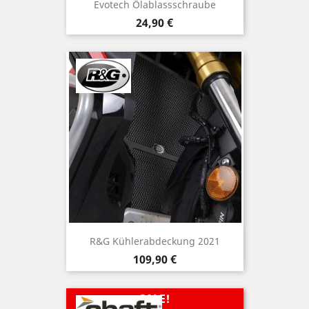
Evotech Ölablassschraube
Preis
24,90 €
R&G Kühlerabdeckung 2021
Preis
109,90 €
SALE!