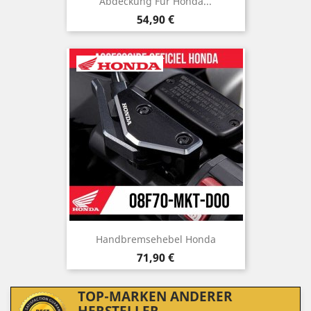
Abdeckung Für Honda...
Preis
54,90 €
Handbremsehebel Honda
Preis
71,90 €
TOP-MARKEN ANDERER
HERSTELLER