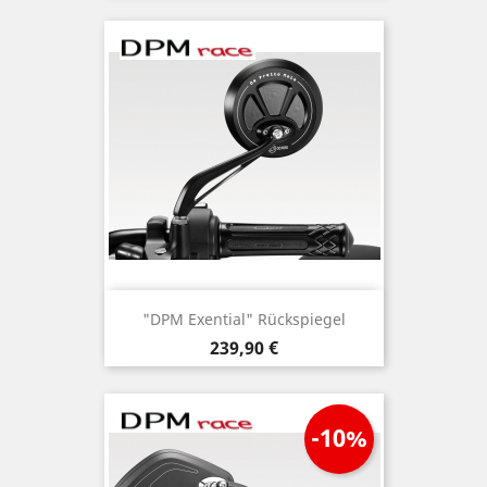
"DPM Exential" Rückspiegel
Preis
239,90 €
-10%