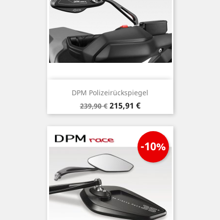
DPM Polizeirückspiegel
Verkaufspreis
Preis
215,91 €
239,90 €
-10%