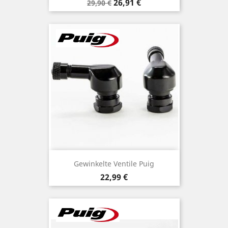
Verkaufspreis
Preis
26,91 €
29,90 €
Gewinkelte Ventile Puig
Preis
22,99 €