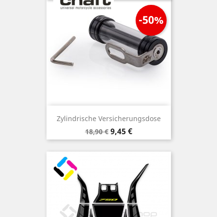
-50%
Zylindrische Versicherungsdose
Verkaufspreis
Preis
9,45 €
18,90 €