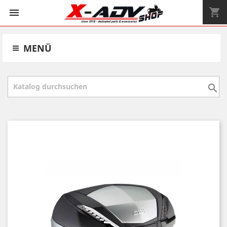
shopping_cart


MENÜ
