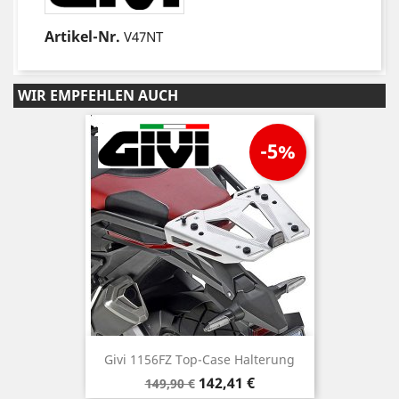
Artikel-Nr.
V47NT
WIR EMPFEHLEN AUCH
-5%
Givi 1156FZ Top-Case Halterung
Verkaufspreis
Preis
142,41 €
149,90 €