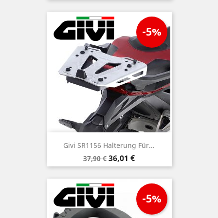
-5%
Givi SR1156 Halterung Für...
Verkaufspreis
Preis
36,01 €
37,90 €
-5%