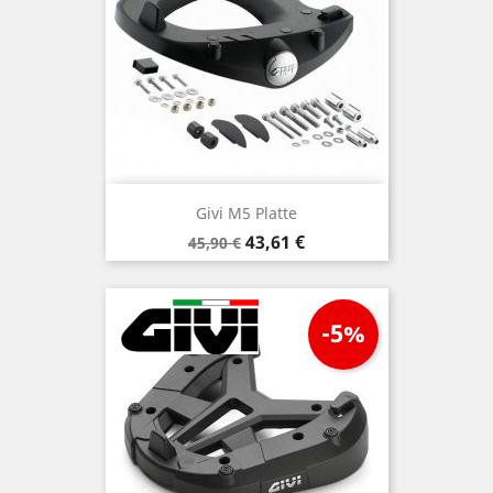
Givi M5 Platte
Verkaufspreis
Preis
43,61 €
45,90 €
-5%