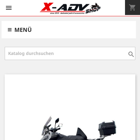
shopping_cart


MENÜ
