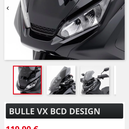


BULLE VX BCD DESIGN
119,90 €