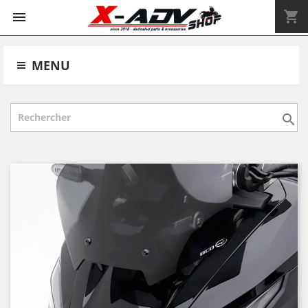
shopping_cart


MENU
