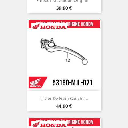
Embout De Guidon Origine...
Prix
39,90 €
Levier De Frein Gauche...
Prix
44,90 €