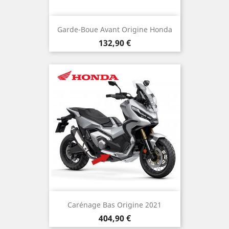
Garde-Boue Avant Origine Honda
Prix
132,90 €
Carénage Bas Origine 2021
Prix
404,90 €