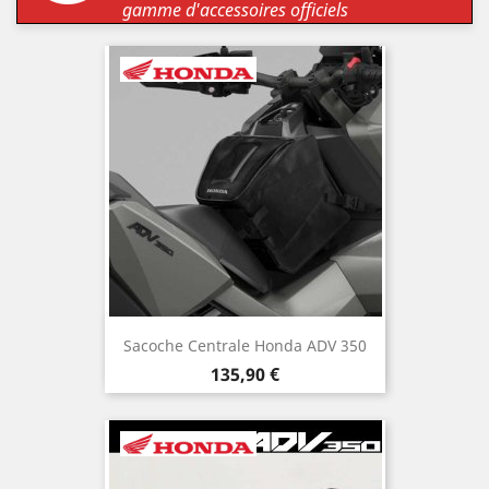
gamme d'accessoires officiels
Sacoche Centrale Honda ADV 350
Prix
135,90 €