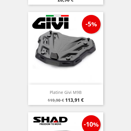
-5%
Platine Givi M9B
Prix
Prix
113,91 €
119,90 €
de
base
-10%