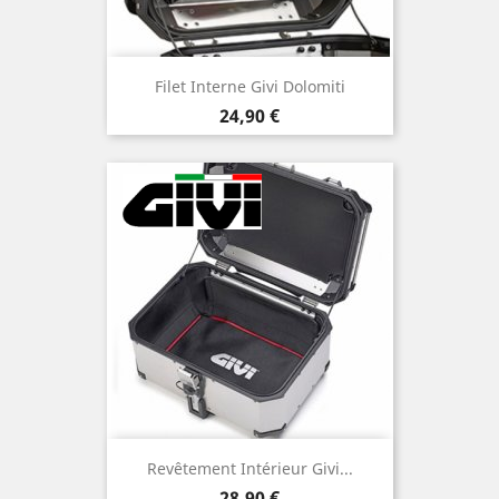
Filet Interne Givi Dolomiti
Prix
24,90 €
Revêtement Intérieur Givi...
Prix
28,90 €