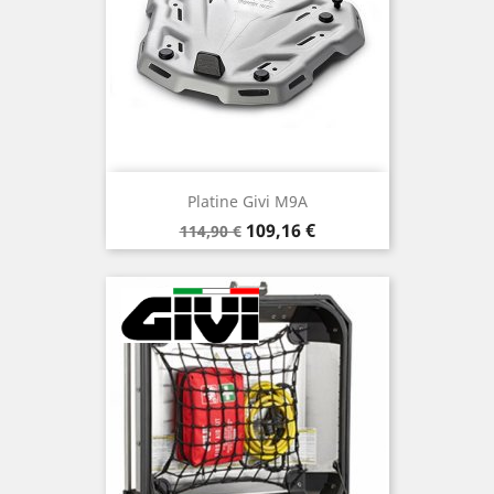
Platine Givi M9A
Prix
Prix
109,16 €
114,90 €
de
base