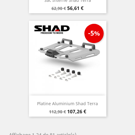
Sac Interne Shad Terra
Prix
Prix
56,61 €
62,90 €
de
base
-5%
Platine Aluminium Shad Terra
Prix
Prix
107,26 €
112,90 €
de
base