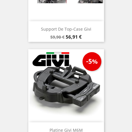
Support De Top-Case Givi
Prix
Prix
56,91 €
59,90 €
de
base
-5%
Platine Givi M6M