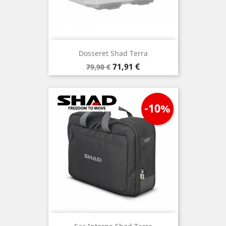
Dosseret Shad Terra
Prix
Prix
71,91 €
79,90 €
de
base
-10%