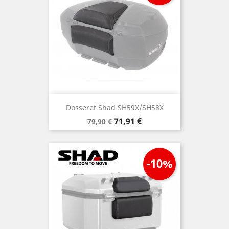
Dosseret Shad SH59X/SH58X
Prix
Prix
71,91 €
79,90 €
de
base
-10%