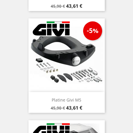
Prix
Prix
43,61 €
45,90 €
de
base
-5%
Platine Givi M5
Prix
Prix
43,61 €
45,90 €
de
base