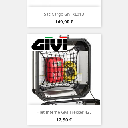
Sac Cargo Givi XL01B
Prix
149,90 €
Filet Interne Givi Trekker 42L
Prix
12,90 €