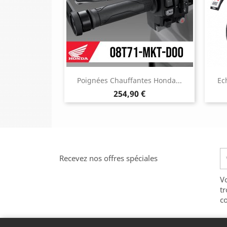
Poignées Chauffantes Honda...
Ec
Prix
254,90 €
Recevez nos offres spéciales
V
tr
co