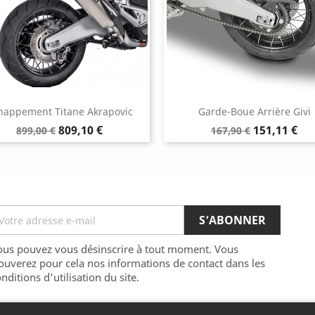
happement Titane Akrapovic
Garde-Boue Arrière Givi
Prix
Prix
Prix
Prix
809,10 €
151,11 €
899,00 €
167,90 €
de
de
base
base
ous pouvez vous désinscrire à tout moment. Vous
ouverez pour cela nos informations de contact dans les
nditions d'utilisation du site.