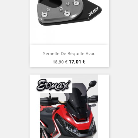
Semelle De Béquille Avoc
Prix
Prix
17,01 €
18,90 €
de
base