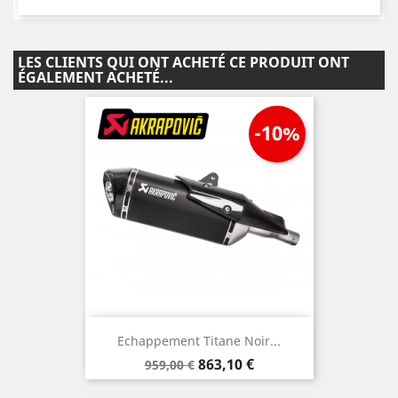
LES CLIENTS QUI ONT ACHETÉ CE PRODUIT ONT
ÉGALEMENT ACHETÉ...
-10%
Echappement Titane Noir...
Prix
Prix
863,10 €
959,00 €
de