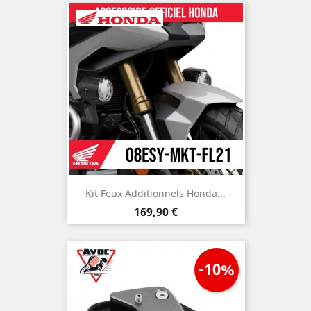
base
Kit Feux Additionnels Honda...
Prix
169,90 €
-10%