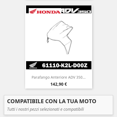
Parafango Anteriore ADV 350...
Prezzo
142,90 €
COMPATIBILE CON LA TUA MOTO
Tutti i nostri pezzi selezionati e compatibili