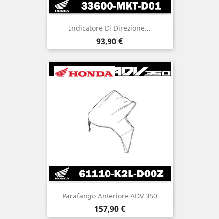
Indicatore Di Direzione...
Prezzo
93,90 €
Parafango Anteriore ADV 350
Prezzo
157,90 €