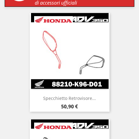
di accessori ufficiali
Specchietto Retrovisore...
Prezzo
50,90 €