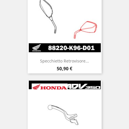
Specchietto Retrovisore...
Prezzo
50,90 €