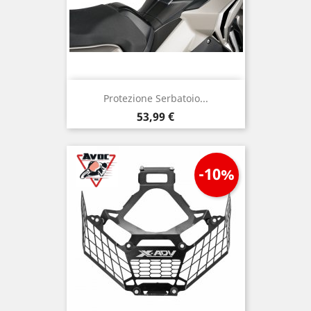
Protezione Serbatoio...
Prezzo
53,99 €
-10%