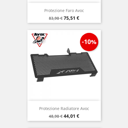
Protezione Faro Avoc
Prezzo
Prezzo
75,51 €
83,90 €
base
-10%
Protezione Radiatore Avoc
Prezzo
Prezzo
44,01 €
48,90 €
base