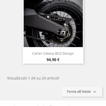
Carter Catena BCD Design
Prezzo
94,90 €
Visualizzati 1-24 su 24 articoli

Torna all'inizio