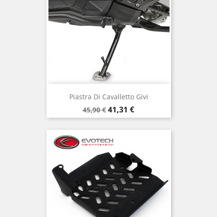
Piastra Di Cavalletto Givi
Prezzo
Prezzo
41,31 €
45,90 €
base