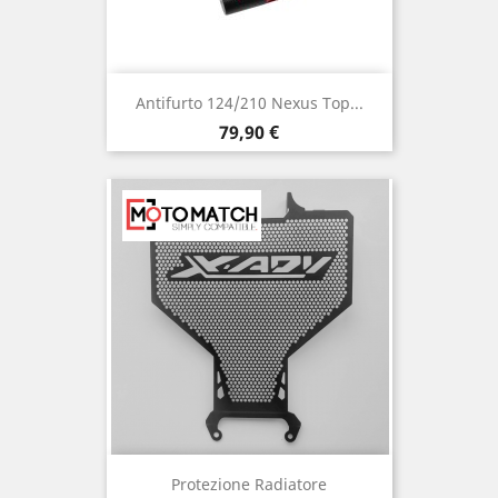
Antifurto 124/210 Nexus Top...
Prezzo
79,90 €
Protezione Radiatore