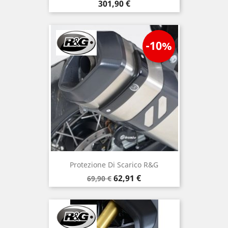
Prezzo
301,90 €
-10%
Protezione Di Scarico R&G
Prezzo
Prezzo
62,91 €
69,90 €
base