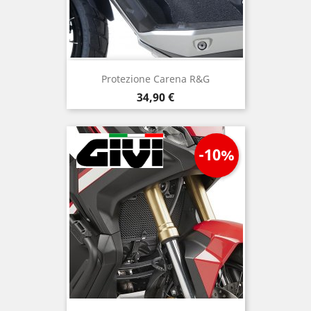
Protezione Carena R&G
Prezzo
34,90 €
-10%