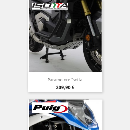
Paramotore Isotta
Prezzo
209,90 €