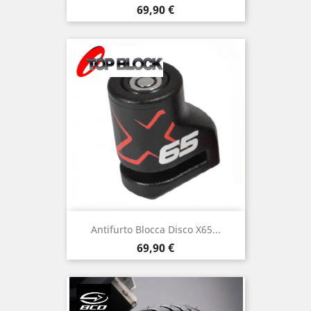
Prezzo
69,90 €
Antifurto Blocca Disco X65...
Prezzo
69,90 €