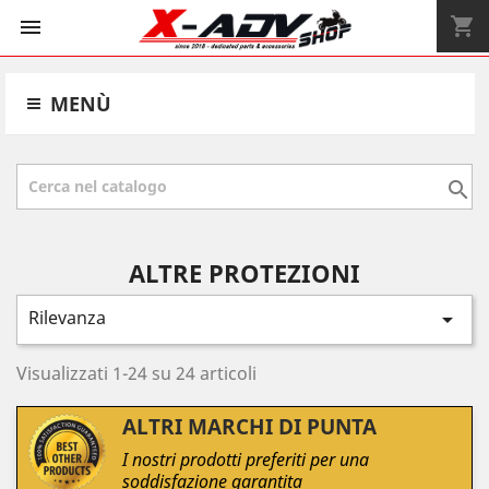
shopping_cart


MENÙ

ALTRE PROTEZIONI
Rilevanza

Visualizzati 1-24 su 24 articoli
ALTRI MARCHI DI PUNTA
I nostri prodotti preferiti per una
soddisfazione garantita