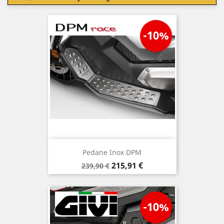
-10%
Pedane Inox DPM
Prezzo
Prezzo
215,91 €
239,90 €
base
-10%