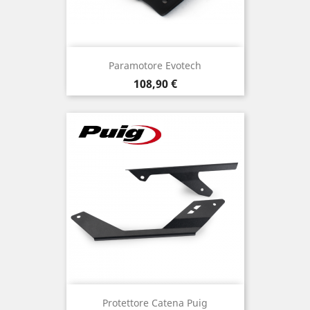
Paramotore Evotech
Prezzo
108,90 €
Protettore Catena Puig