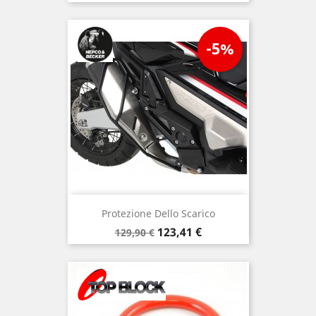
-5%
Protezione Dello Scarico
Prezzo
Prezzo
123,41 €
129,90 €
base