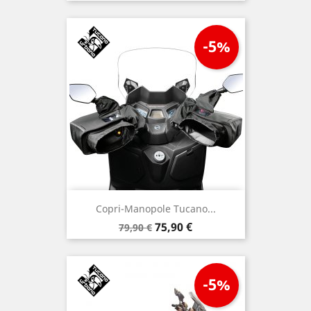
base
-5%
Copri-Manopole Tucano...
Prezzo
Prezzo
75,90 €
79,90 €
base
-5%