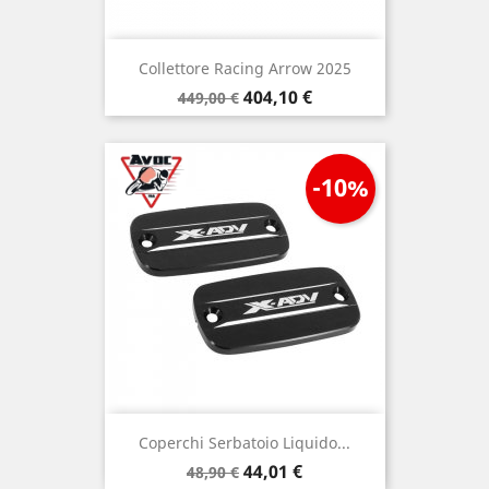
Collettore Racing Arrow 2025
Prezzo
Prezzo
404,10 €
449,00 €
base
-10%
Coperchi Serbatoio Liquido...
Prezzo
Prezzo
44,01 €
48,90 €