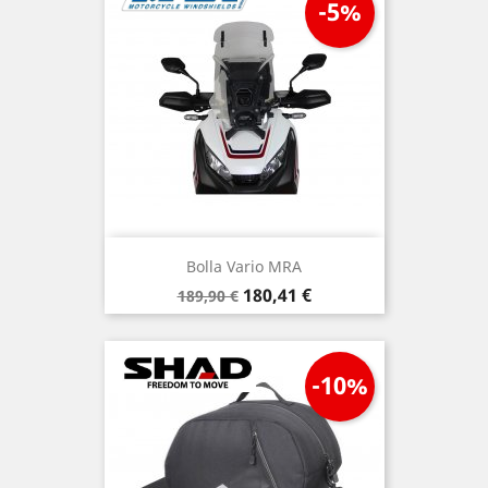
-5%
Bolla Vario MRA
Prezzo
Prezzo
180,41 €
189,90 €
base
-10%