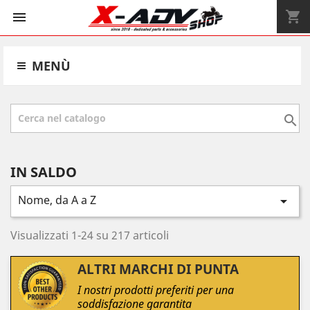
shopping_cart


MENÙ

IN SALDO
Nome, da A a Z

Visualizzati 1-24 su 217 articoli
ALTRI MARCHI DI PUNTA
I nostri prodotti preferiti per una
soddisfazione garantita