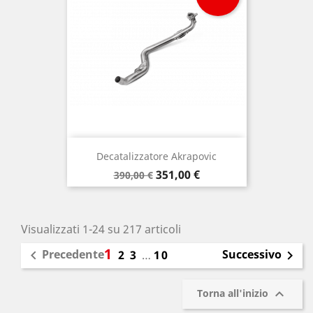
Decatalizzatore Akrapovic
Prezzo
Prezzo
351,00 €
390,00 €
base
Visualizzati 1-24 su 217 articoli
1
Precedente
Successivo

2
3
…
10


Torna all'inizio