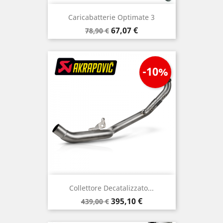
Caricabatterie Optimate 3
Prezzo
Prezzo
67,07 €
78,90 €
base
-10%
Collettore Decatalizzato...
Prezzo
Prezzo
395,10 €
439,00 €
base