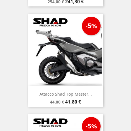
Prezzo
Prezzo
241,30 €
254,00 €
base
-5%
Attacco Shad Top Master...
Prezzo
Prezzo
41,80 €
44,00 €
base
-5%