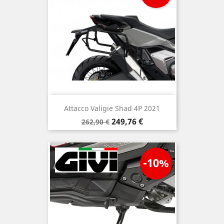
Attacco Valigie Shad 4P 2021
Prezzo
Prezzo
249,76 €
262,90 €
base
-10%