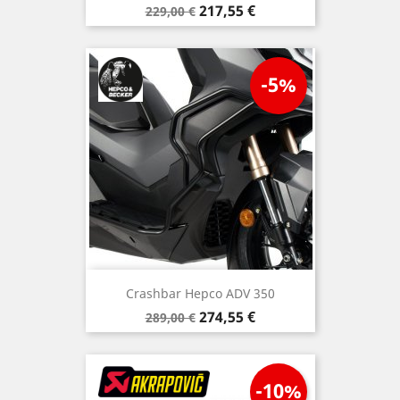
Prezzo
Prezzo
217,55 €
229,00 €
base
-5%
Crashbar Hepco ADV 350
Prezzo
Prezzo
274,55 €
289,00 €
base
-10%