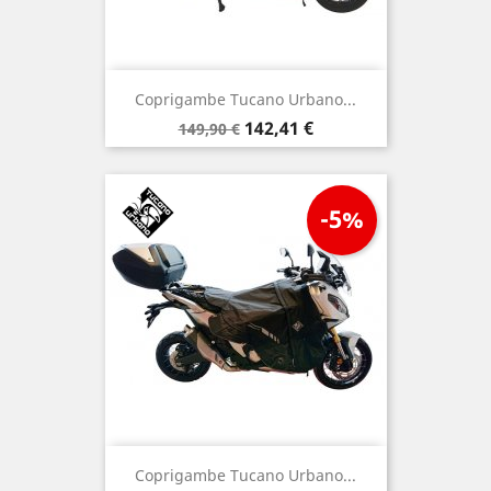
Coprigambe Tucano Urbano...
Prezzo
Prezzo
142,41 €
149,90 €
base
-5%
Coprigambe Tucano Urbano...