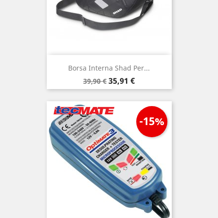
Borsa Interna Shad Per...
Prezzo
Prezzo
35,91 €
39,90 €
base
-15%