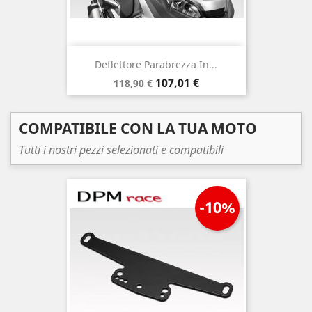
Deflettore Parabrezza In...
Prezzo
Prezzo
107,01 €
118,90 €
base
COMPATIBILE CON LA TUA MOTO
Tutti i nostri pezzi selezionati e compatibili
-10%