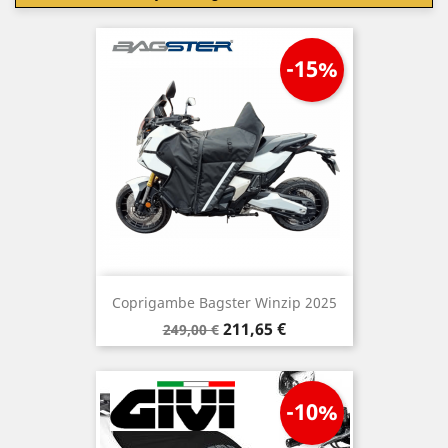
-15%
Coprigambe Bagster Winzip 2025
Prezzo
Prezzo
211,65 €
249,00 €
base
-10%