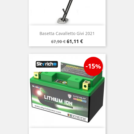
Basetta Cavalletto Givi 2021
Prezzo
Prezzo
61,11 €
67,90 €
base
-15%