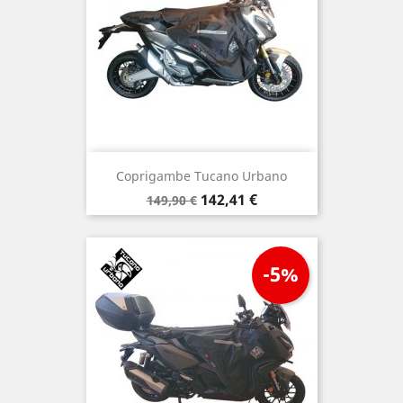
Coprigambe Tucano Urbano
Prezzo
Prezzo
142,41 €
149,90 €
base
-5%