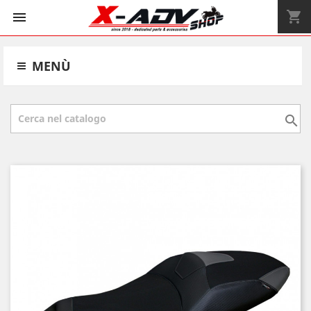
shopping_cart


MENÙ
