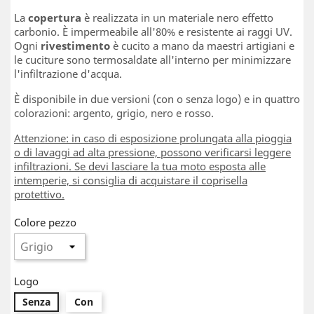
La
copertura
è realizzata in un materiale nero effetto
carbonio. È impermeabile all'80% e resistente ai raggi UV.
Ogni
rivestimento
è cucito a mano da maestri artigiani e
le cuciture sono termosaldate all'interno per minimizzare
l'infiltrazione d'acqua.
È disponibile in due versioni (con o senza logo) e in quattro
colorazioni: argento, grigio, nero e rosso.
Attenzione: in caso di esposizione prolungata alla pioggia
o di lavaggi ad alta pressione, possono verificarsi leggere
infiltrazioni. Se devi lasciare la tua moto esposta alle
intemperie, si consiglia di acquistare il coprisella
protettivo.
Colore pezzo
Logo
Senza
Con