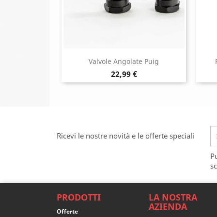
Valvole Angolate Puig
Prezzo
22,99 €
Ricevi le nostre novità e le offerte speciali
Pu
sc
PRODOTTI
LA NOSTRA
AZIENDA
Offerte