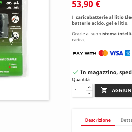
53,90 €
Il
caricabatterie al litio E
batterie acido, gel e litio
.
Grazie al suo
sistema intell
carica.
In magazzino, sped

Quantità

AGGIUN
Descrizione
Detta