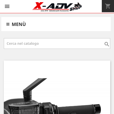
shopping_cart


MENÙ
