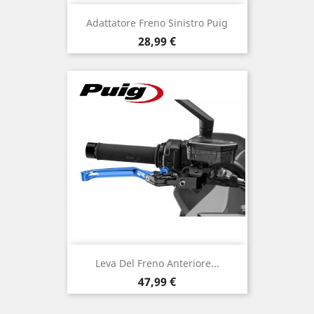
Adattatore Freno Sinistro Puig
Prezzo
28,99 €
Leva Del Freno Anteriore...
Prezzo
47,99 €