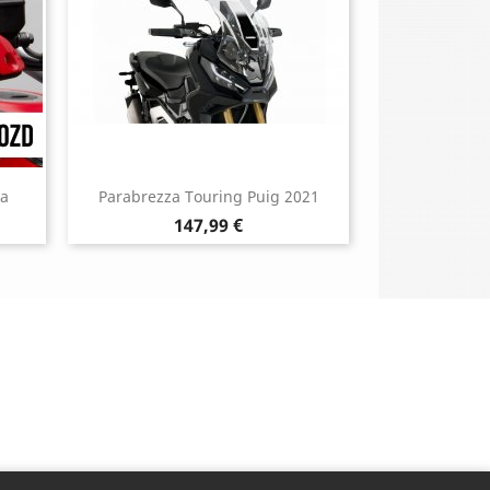
da
Parabrezza Touring Puig 2021
Prezzo
147,99 €