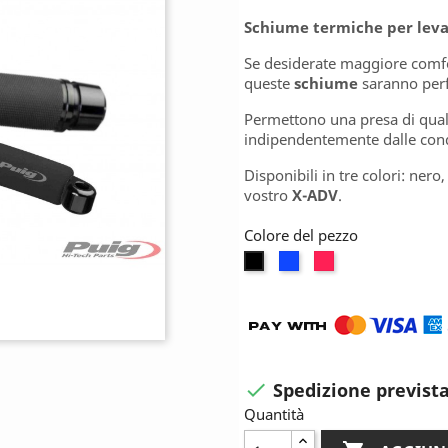
Schiume termiche per lev
Se desiderate maggiore comfor
queste
schiume
saranno perf
Permettono una presa di quali
indipendentemente dalle cond
Disponibili in tre colori: nero,
vostro
X-ADV
.
Colore del pezzo
Blu
Rosso
Nero
Spedizione prevista

Quantità