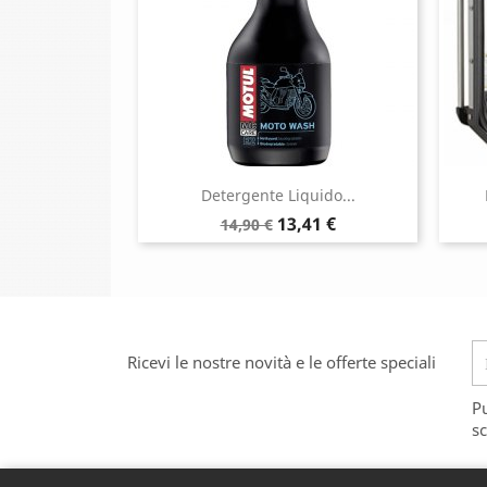
Detergente Liquido...
Prezzo
Prezzo
13,41 €
14,90 €
base
Ricevi le nostre novità e le offerte speciali
Pu
sc