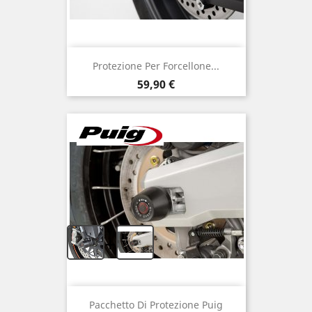
Protezione Per Forcellone...
Prezzo
59,90 €
+
Pacchetto Di Protezione Puig