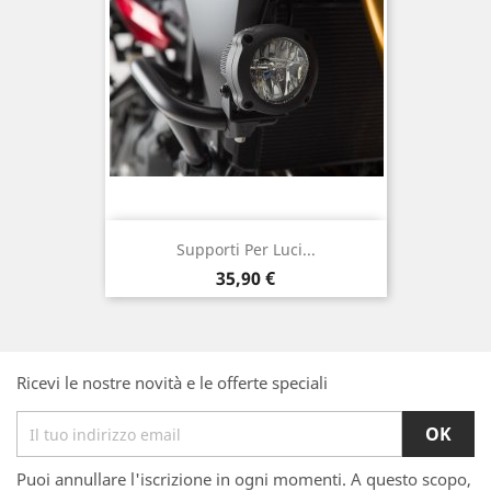
Supporti Per Luci...
Prezzo
35,90 €
Ricevi le nostre novità e le offerte speciali
Puoi annullare l'iscrizione in ogni momenti. A questo scopo,