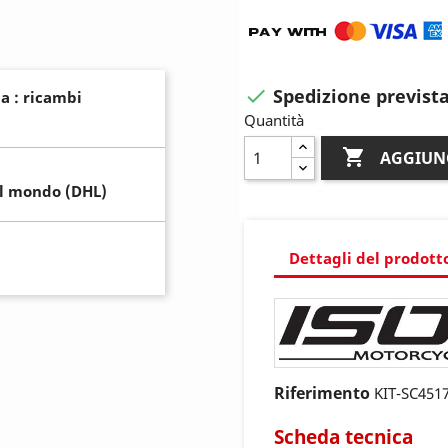
Spedizione prevista

a : ricambi
Quantità

AGGIUN
il mondo (DHL)
Dettagli del prodott
Riferimento
KIT-SC451
Scheda tecnica