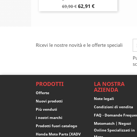
Prezzo
Prezzo
62,91 €
69,90 €
base
Ricevi le nostre novità e le offerte speciali
Pu
sc
PRODOTTI
LA NOSTRA
AZIENDA
Offerte
Note legali
Nuovi prodotti
Condizioni di vendita
Più venduti
FAQ - Domande Freque
i nostri marchi
Motomatch | Negozi
Prodotti fuori catalogo
Online Specializzati in
Honda Moto Parts (XADV
Moto