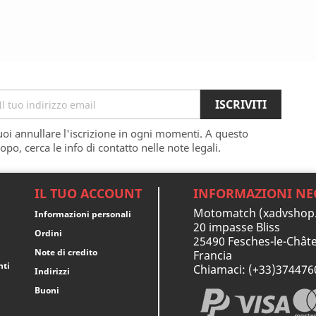
oi annullare l'iscrizione in ogni momenti. A questo
opo, cerca le info di contatto nelle note legali.
IL TUO ACCOUNT
INFORMAZIONI NE
Motomatch (xadvshop
Informazioni personali
20 impasse Bliss
Ordini
25490 Fesches-le-Châte
Note di credito
Francia
nti
Chiamaci:
(+33)374476
Indirizzi
Buoni