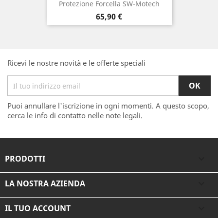
Protezione Forcella SW-Motech
Prezzo
65,90 €
Ricevi le nostre novità e le offerte speciali
Puoi annullare l'iscrizione in ogni momenti. A questo scopo,
cerca le info di contatto nelle note legali.
PRODOTTI

LA NOSTRA AZIENDA

IL TUO ACCOUNT
