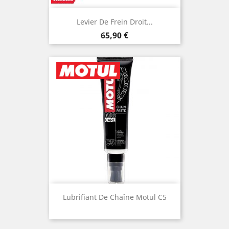
Levier De Frein Droit...
Prix
65,90 €
Lubrifiant De Chaîne Motul C5