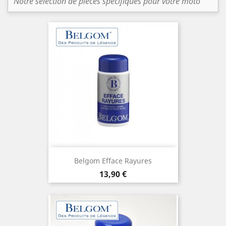
Notre sélection de pièces spécifiques pour votre moto
Belgom Efface Rayures
Prix
13,90 €