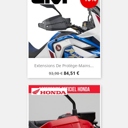
Extensions De Protège-Mains...
Prix
Prix
84,51 €
93,90 €
de
base