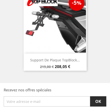
-5%
Support De Plaque TopBlock...
Prix
Prix
208,05 €
219,00 €
de
base
Recevez nos offres spéciales