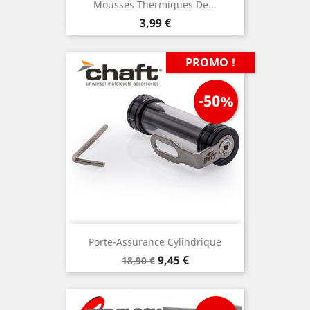
Mousses Thermiques De...
Prix
3,99 €
PROMO !
-50%
Porte-Assurance Cylindrique
Prix
Prix
9,45 €
18,90 €
de
base