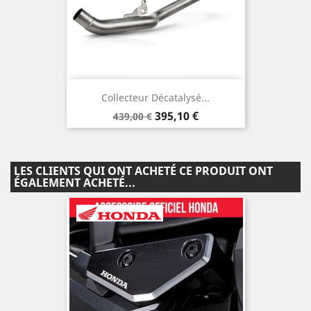
Collecteur Décatalysé...
Prix
Prix
395,10 €
439,00 €
de
base
LES CLIENTS QUI ONT ACHETÉ CE PRODUIT ONT
ÉGALEMENT ACHETÉ...