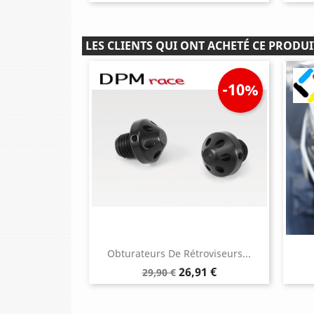
LES CLIENTS QUI ONT ACHETÉ CE PRODUI
-10%
Obturateurs De Rétroviseurs...
Prix
Prix
26,91 €
29,90 €
de
base