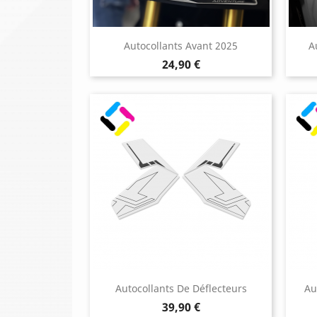
Autocollants Avant 2025
A
Prix
24,90 €
Autocollants De Déflecteurs
Au
Prix
39,90 €