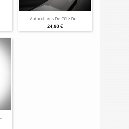
Autocollants De Côté De...
Prix
24,90 €
..