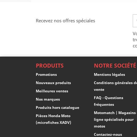
Recevez nos offres spéciales
V
tr
co
PRODUITS
NOTRE SOCIÉTÉ
Promotions
Mentions légales
Nouveaux produits
Conditions générales d
vente
Meilleures ventes
FAQ - Questions
Nos marques
fréquentes
Produits hors catalogue
Motomatch | Magasins
Pièces Honda Moto
ligne spécialisés pour
(microfiches XADV)
motos
Contactez-nous