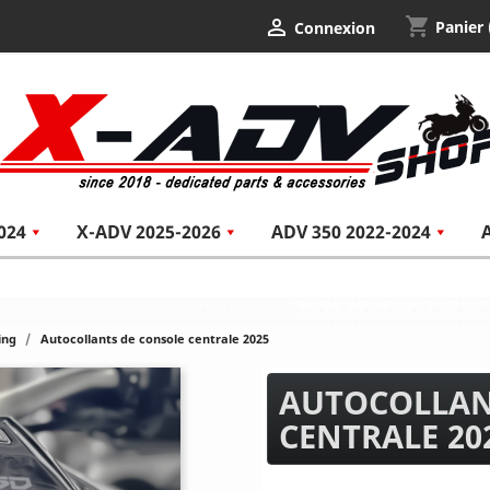
shopping_cart

Panier
Connexion
024
X-ADV 2025-2026
ADV 350 2022-2024
ing
Autocollants de console centrale 2025
AUTOCOLLAN
CENTRALE 20