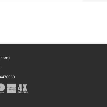
.com)
l
74476060