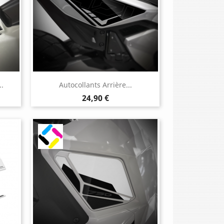
.
Autocollants Arrière...
Prix
24,90 €