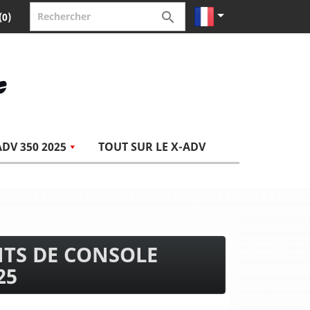


(0)
ADV 350 2025
TOUT SUR LE X-ADV
TS DE CONSOLE
25