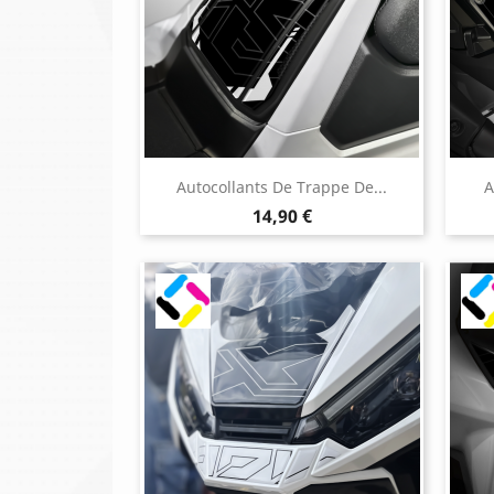
Autocollants De Trappe De...
A
Prix
14,90 €