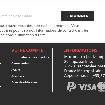
ous pouvez vous désinscrire à tout moment. Vous
ouverez pour cela nos informations de contact dans les
nditions d'utilisation du site.
VOTRE COMPTE
INFORMATIONS
Motomatch (xadvshop
Informations personnelles
20 impasse Bliss
e
Commandes
25490 Fesches-le-Châte
Avoirs
France Métropolitaine
Appelez-nous :
(+33)3
Adresses
Bons de réduction
 en