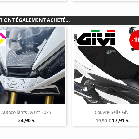
T ONT ÉGALEMENT ACHETÉ...
-
Autocollants Avant 2025
Couvre-Selle Givi
Prix
Prix
Prix
24,90 €
17,91 €
19,90 €
de
base