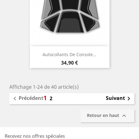
Autocollants De Console...
Prix
34,90 €
Affichage 1-24 de 40 article(s)
1
Précédent
Suivant

2


Retour en haut
Recevez nos offres spéciales