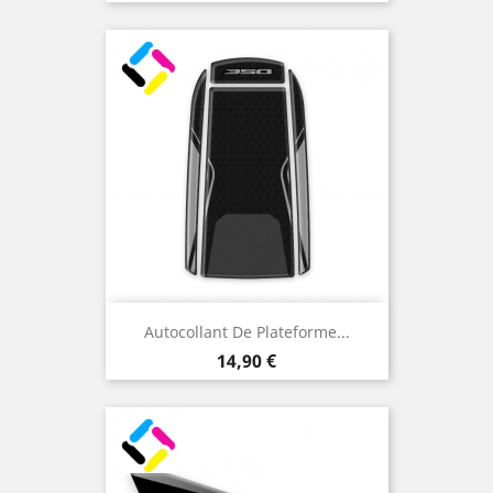
Autocollant De Plateforme...
Prix
14,90 €