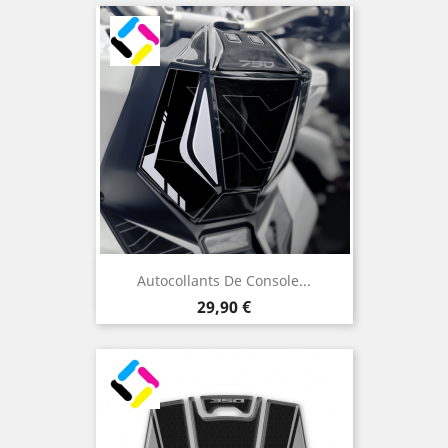
Autocollants De Console...
Prix
29,90 €