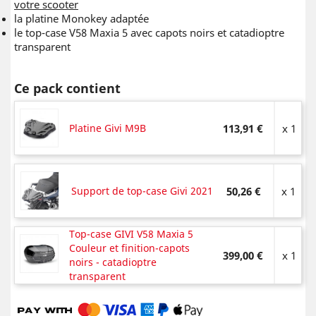
votre scooter
la platine Monokey adaptée
le top-case V58 Maxia 5 avec capots noirs et catadioptre
transparent
Ce pack contient
Platine Givi M9B
113,91 €
x 1
Support de top-case Givi 2021
50,26 €
x 1
Top-case GIVI V58 Maxia 5
Couleur et finition-capots
399,00 €
x 1
noirs - catadioptre
transparent