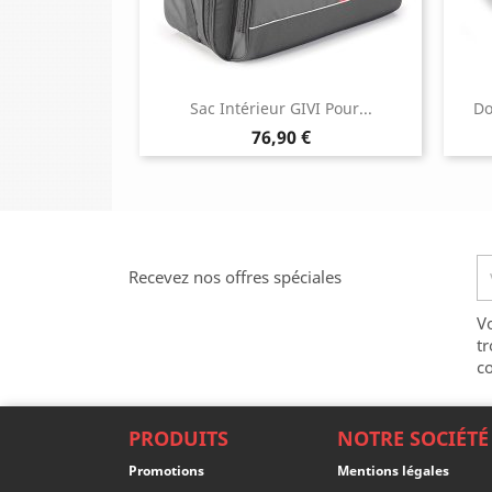
Sac Intérieur GIVI Pour...
Do
Prix
76,90 €
Recevez nos offres spéciales
V
tr
co
PRODUITS
NOTRE SOCIÉTÉ
Promotions
Mentions légales