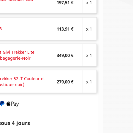
197,51 €
x 1
B
113,91 €
x 1
s Givi Trekker Lite
349,00 €
x 1
bagagerie-Noir
rekker 52LT Couleur et
279,00 €
x 1
lastique noir)
ous 4 jours