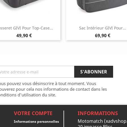
sseret GIVI Pour Top-Case...
Sac Intérieur GIVI Pour...
Prix
Prix
49,90 €
69,90 €
ous pouvez vous désinscrire à tout moment. Vous
ouverez pour cela nos informations de contact dans les
nditions d'utilisation du site.
VOTRE COMPTE
INFORMATIONS
Motomatch (xadvshop
Informations personnelles
20 impasse Bliss