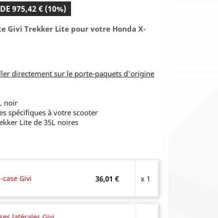
DE 975,42 € (10%)
e Givi Trekker Lite pour votre Honda X-
aller directement sur le porte-paquets d'origine
L noir
les spécifiques à votre scooter
rekker Lite de 35L noires
-case Givi
36,01 €
x 1
ses latérales Givi