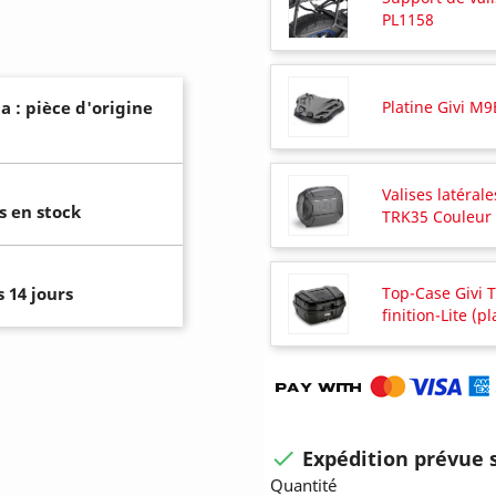
PL1158
Platine Givi M9
a : pièce d'origine
Valises latérale
s en stock
TRK35 Couleur 
Top-Case Givi T
 14 jours
finition-Lite (p
Expédition prévue s

Quantité