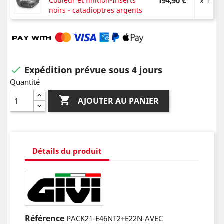
Couleur et finition-Inserts
194,90 €
x 1
noirs - catadioptres argents
Expédition prévue sous 4 jours

Quantité

AJOUTER AU PANIER
Détails du produit
Référence
PACK21-E46NT2+E22N-AVEC