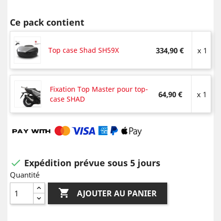
Ce pack contient
Top case Shad SH59X
334,90 €
x 1
Fixation Top Master pour top-
64,90 €
x 1
case SHAD
Expédition prévue sous 5 jours

Quantité

AJOUTER AU PANIER