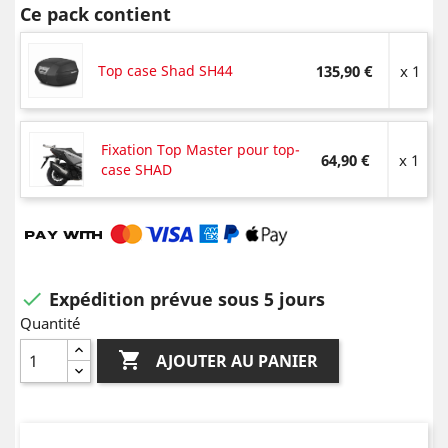
Ce pack contient
Top case Shad SH44
135,90 €
x 1
Fixation Top Master pour top-
64,90 €
x 1
case SHAD
Expédition prévue sous 5 jours

Quantité

AJOUTER AU PANIER