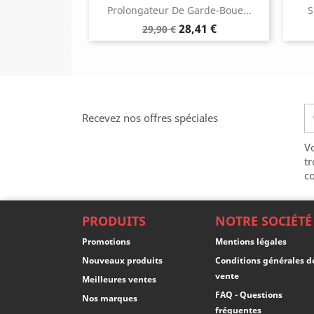
Prolongateur De Garde-Boue...
S
Prix
Prix
28,41 €
29,90 €
de
base
Recevez nos offres spéciales
V
tr
co
PRODUITS
NOTRE SOCIÉTÉ
Promotions
Mentions légales
Nouveaux produits
Conditions générales d
vente
Meilleures ventes
FAQ - Questions
Nos marques
fréquentes