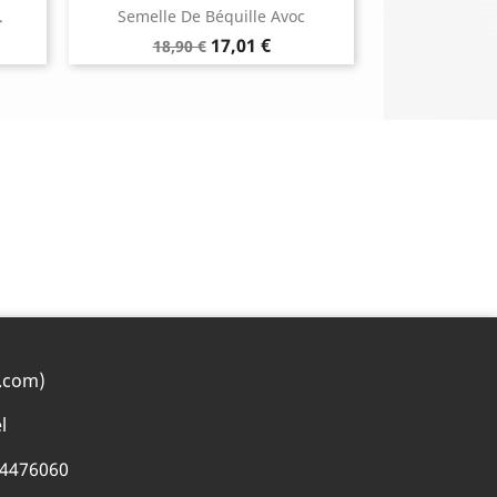
.
Semelle De Béquille Avoc
Prix
Prix
17,01 €
18,90 €
de
base
.com)
l
74476060