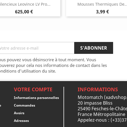
ilencieux Leovince LV Pro...
Mousses Thermiques De..
Prix
Prix
625,00 €
3,99 €
ous pouvez vous désinscrire à tout moment. Vous
ouverez pour cela nos informations de contact dans les
nditions d'utilisation du site.
VOTRE COMPTE
INFORMATIONS
Motomatch (xadvshop
Informations personnelles
20 impasse Bliss
e
Commandes
25490 Fesches-le-Châte
Avoirs
France Métropolitaine
Appelez-nous :
(+33)3
Adresses