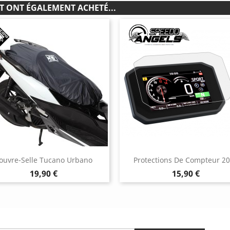
T ONT ÉGALEMENT ACHETÉ...
ouvre-Selle Tucano Urbano
Protections De Compteur 2
Prix
Prix
19,90 €
15,90 €