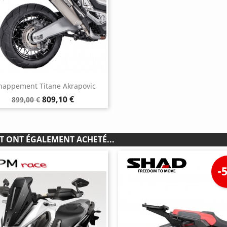
happement Titane Akrapovic
Prix
Prix
809,10 €
899,00 €
de
base
T ONT ÉGALEMENT ACHETÉ...
-