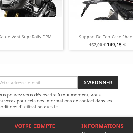
Saute-Vent SupeRally DPM
Support De Top-Case Shad.
Prix
Prix
149,15 €
157,00 €
de
base
ous pouvez vous désinscrire à tout moment. Vous
ouverez pour cela nos informations de contact dans les
nditions d'utilisation du site.
VOTRE COMPTE
INFORMATIONS