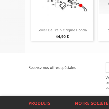
Levier De Frein Origine Honda
Prix
44,90 €
Recevez nos offres spéciales
V
tr
co
PRODUITS
NOTRE SOCIÉTÉ