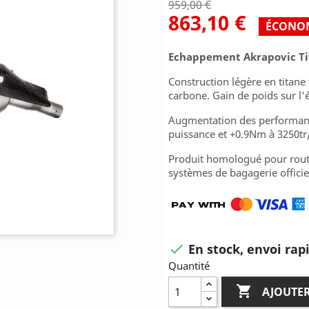
959,00 €
863,10 €
ÉCONOM
Echappement Akrapovic Ti
Construction légère en titane
carbone. Gain de poids sur l'
Augmentation des performanc
puissance et +0.9Nm à 3250tr
Produit homologué pour rout
systèmes de bagagerie offici
En stock, envoi rap

Quantité

AJOUTER