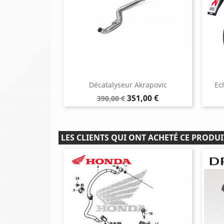
Décatalyseur Akrapovic
Ec
Prix
Prix
351,00 €
390,00 €
de
base
LES CLIENTS QUI ONT ACHETÉ CE PRODUI