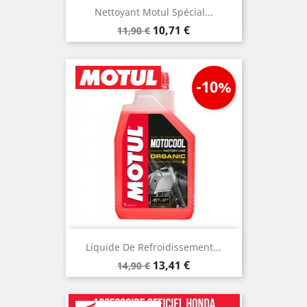
Nettoyant Motul Spécial...
Prix
Prix
10,71 €
11,90 €
de
base
-10%
Liquide De Refroidissement...
Prix
Prix
13,41 €
14,90 €
de
base