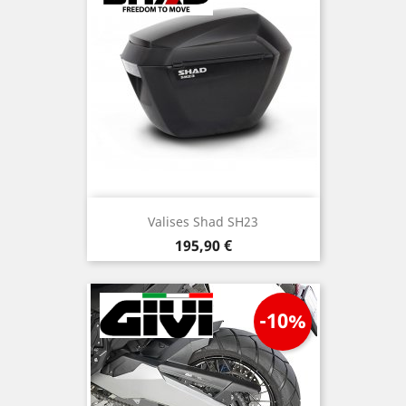
Valises Shad SH23
Prix
195,90 €
-10%