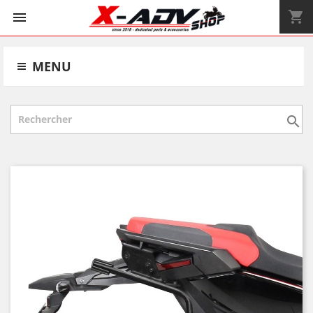
shopping_cart


MENU
