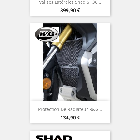
Valises Latérales Shad SH36...
Prix
399,90 €
Protection De Radiateur R&G...
Prix
134,90 €