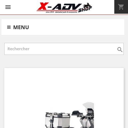
shopping_cart


MENU
