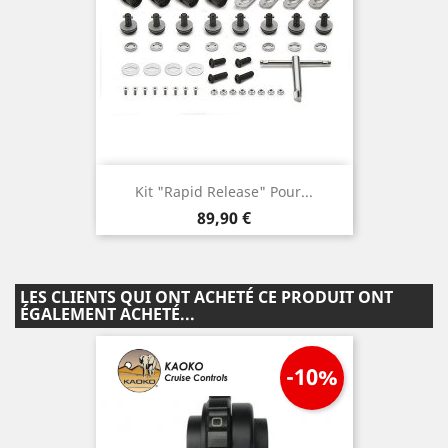
Kit "Rapid Release" Pour...
Prix
89,90 €
LES CLIENTS QUI ONT ACHETÉ CE PRODUIT ONT
ÉGALEMENT ACHETÉ...
-10%