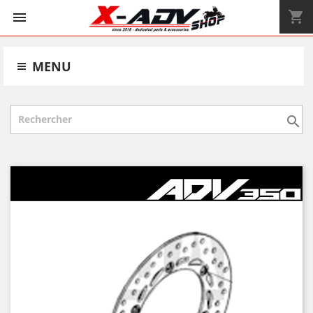
shopping_cart


MENU
