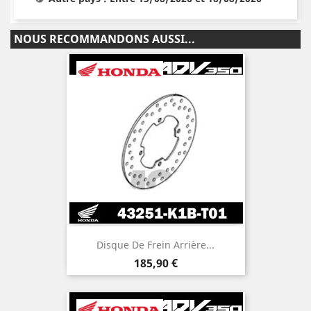
NOUS RECOMMANDONS AUSSI...
Disque De Frein Arrière...
Prix
185,90 €