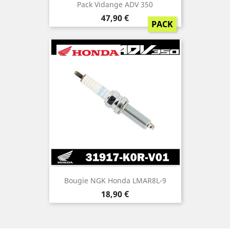
Pack Vidange ADV 350
Prix
47,90 €
PACK
Bougie NGK Honda LMAR8L-9
Prix
18,90 €