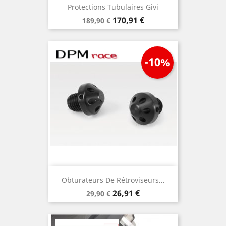
Protections Tubulaires Givi
Prix
Prix
170,91 €
189,90 €
de
base
-10%
Obturateurs De Rétroviseurs...
Prix
Prix
26,91 €
29,90 €
de
base