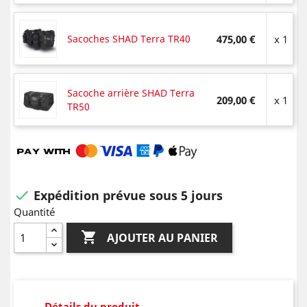
Sacoches SHAD Terra TR40
475,00 €
x 1
Sacoche arrière SHAD Terra
209,00 €
x 1
TR50
Expédition prévue sous 5 jours

Quantité

AJOUTER AU PANIER
Détails du produit