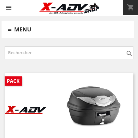
shopping_cart


MENU

PACK