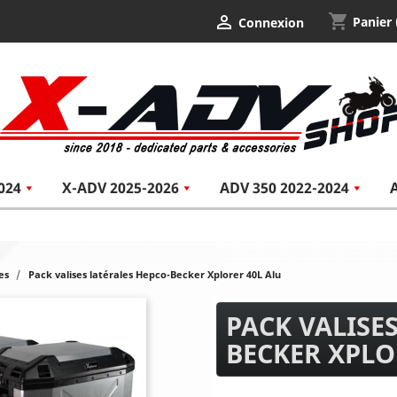
shopping_cart

Panier
Connexion
024
X-ADV 2025-2026
ADV 350 2022-2024
es
Pack valises latérales Hepco-Becker Xplorer 40L Alu
PACK VALISE
BECKER XPLO