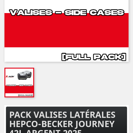
PACK VALISES LATÉRALES
HEPCO-BECKER JOURNEY
42L ARGENT 2025