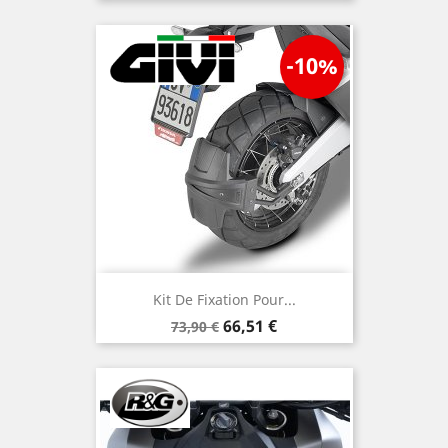
-10%
Kit De Fixation Pour...
Prix
Prix
66,51 €
73,90 €
de
base