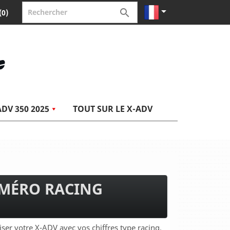


(0)
ADV 350 2025
TOUT SUR LE X-ADV
MÉRO RACING
ser votre X-ADV avec vos chiffres type racing.