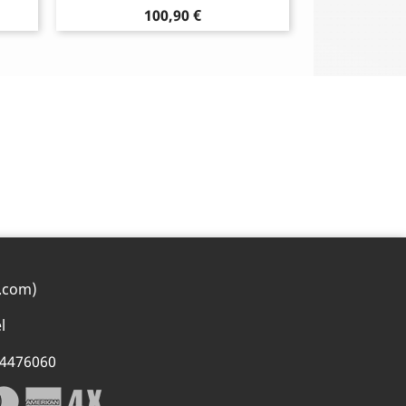
Prix
100,90 €
.com)
l
74476060