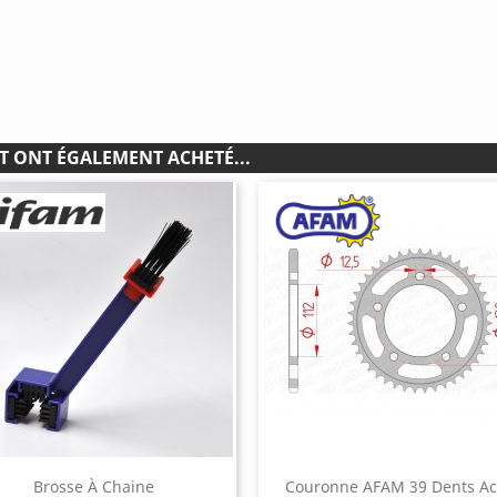
T ONT ÉGALEMENT ACHETÉ...
Brosse À Chaine
Couronne AFAM 39 Dents Ac