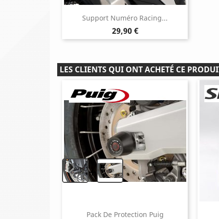
Support Numéro Racing...
Prix
29,90 €
LES CLIENTS QUI ONT ACHETÉ CE PRODUI
+
Pack De Protection Puig