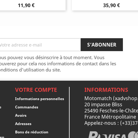
Prix
Prix
11,90 €
35,90 €
ous pouvez vous désinscrire à tout moment. Vous
ouverez pour cela nos informations de contact dans les
nditions d'utilisation du site.
VOTRE COMPTE
INFORMATIONS
Motomatch (xadvshop
Informations personnelles
20 impasse Bliss
e
Commandes
25490 Fesches-le-Châte
Avoirs
France Métropolitaine
Appelez-nous :
(+33)3
Adresses
Bons de réduction
 en