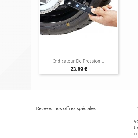
Indicateur De Pression...
Prix
23,99 €
Recevez nos offres spéciales
V
tr
co