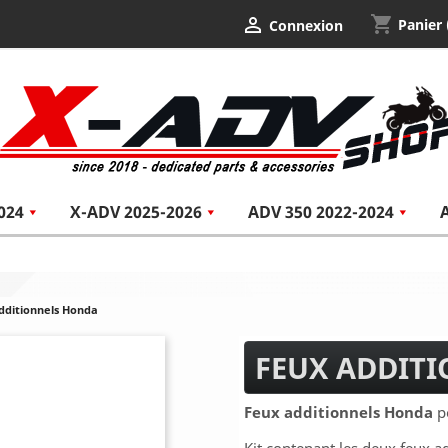
shopping_cart

Panier
Connexion
024
X-ADV 2025-2026
ADV 350 2022-2024
dditionnels Honda
FEUX ADDIT
Feux additionnels Honda
po