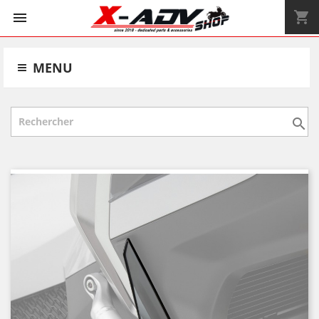
shopping_cart


MENU
