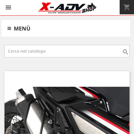
shopping_cart


MENÙ
