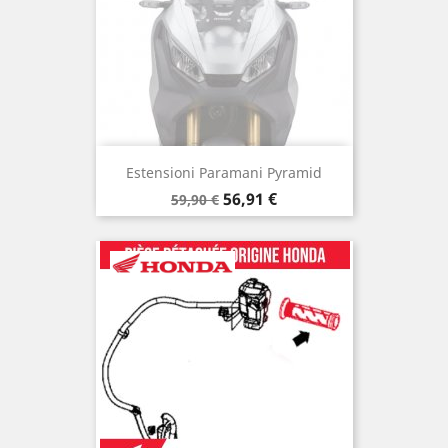
Estensioni Paramani Pyramid
Prezzo
Prezzo
56,91 €
59,90 €
base