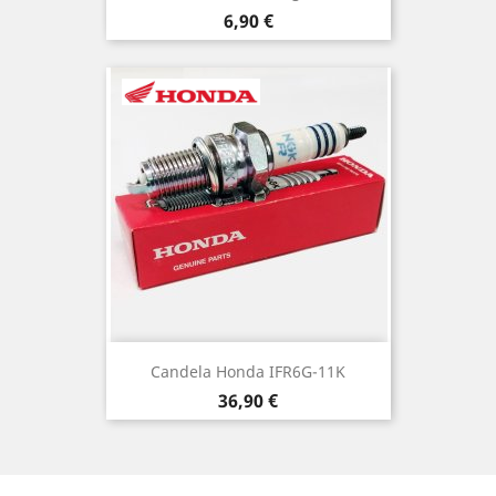
Prezzo
6,90 €
Candela Honda IFR6G-11K
Prezzo
36,90 €