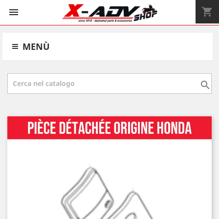
shopping_cart


MENÙ
