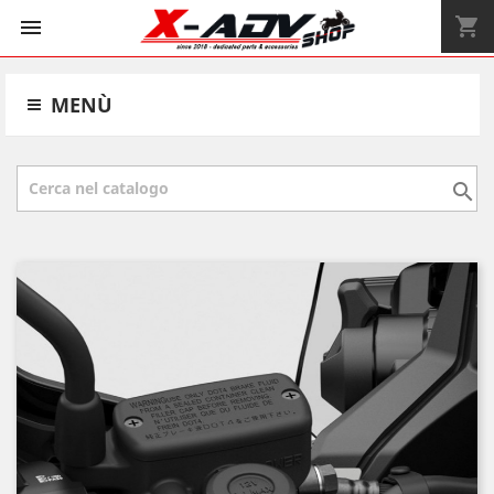
shopping_cart


MENÙ
