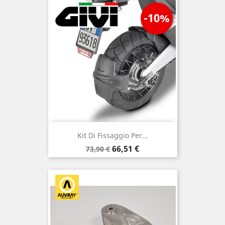
-10%
Kit Di Fissaggio Per...
Prezzo
Prezzo
66,51 €
73,90 €
base